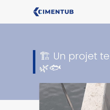
🏗 Un projet t
🌿🐟