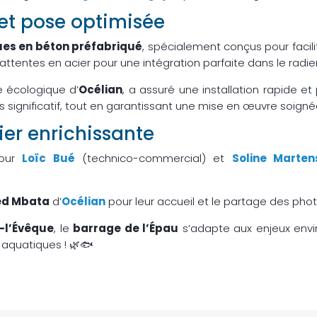
et pose optimisée
ues en béton préfabriqué
, spécialement conçus pour facilit
ttentes en acier pour une intégration parfaite dans le radier
e écologique d’
Océlian
, a assuré une installation rapide et
s significatif, tout en garantissant une mise en œuvre soigné
ier enrichissante
pour
Loïc Bué
(technico-commercial) et
Soline Marten
red Mbata
d’
Océlian
pour leur accueil et le partage des phot
-l’Évêque
, le
barrage de l’Épau
s’adapte aux enjeux env
aquatiques ! 🌿🐟