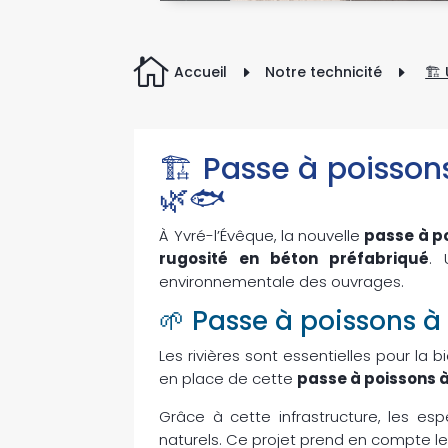

Accueil
Notre technicité
🏗 
E
E
🏗 Passe à poissons
🌿🐟
À Yvré-l’Évêque, la nouvelle
passe à p
rugosité en béton préfabriqué
. 
environnementale des ouvrages.
🌱 Passe à poissons à
Les rivières sont essentielles pour la 
en place de cette
passe à poissons 
Grâce à cette infrastructure, les e
naturels. Ce projet prend en compte l