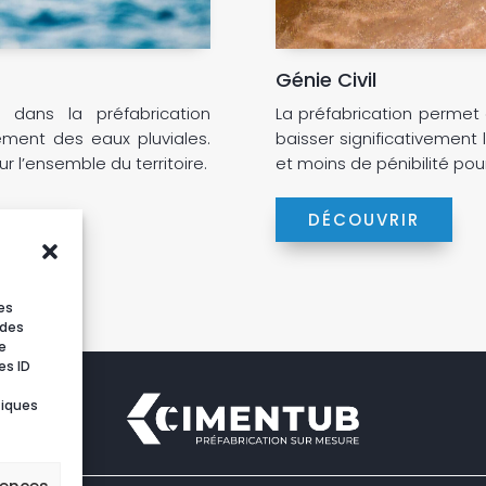
Génie Civil
dans la préfabrication
La préfabrication permet d
ement des eaux pluviales.
baisser significativement
 l’ensemble du territoire.
et moins de pénibilité pour 
DÉCOUVRIR
es
 des
e
es ID
tiques