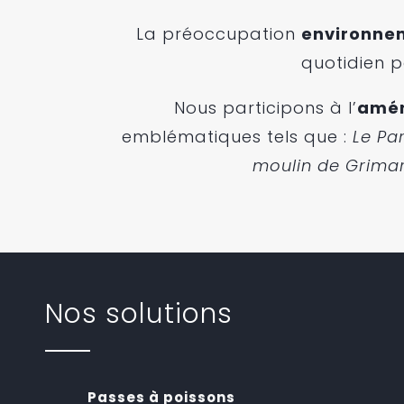
La préoccupation
environne
quotidien 
Nous participons à l’
amén
emblématiques tels que :
Le
Par
moulin
de Grimar
Nos solutions
Passes à poissons