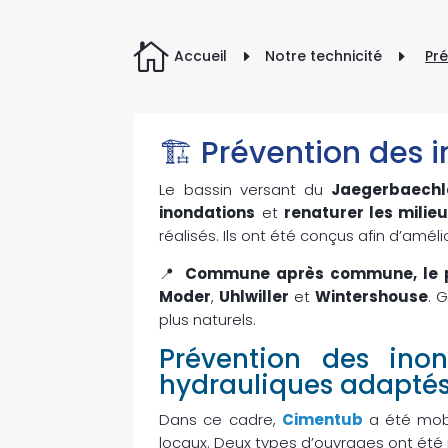

Accueil
Notre technicité
Pr
E
E
🏗 Prévention des 
Le bassin versant du
Jaegerbaechl
inondations
et
renaturer les milieu
réalisés. Ils ont été conçus afin d’améli
📍
Commune après commune, le p
Moder
,
Uhlwiller
et
Wintershouse
. 
plus naturels.
Prévention des ino
hydrauliques adaptés
Dans ce cadre,
Cimentub
a été mobi
locaux. Deux types d’ouvrages ont été 