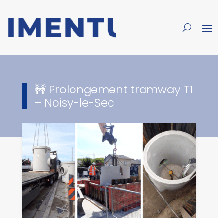
🚧 Prolongement tramway T1
– Noisy-le-Sec